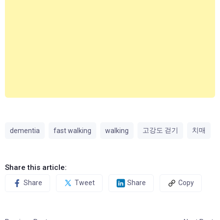
고강도 걷기
치매
dementia
fast walking
walking
Share this article:
Share
Tweet
Share
Copy