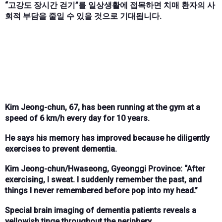
“고강도 장시간 걷기”를 일상생활에 접목하면 치매 환자의 사
회적 부담을 줄일 수 있을 것으로 기대됩니다.
Kim Jeong-chun, 67, has been running at the gym at a
speed of 6 km/h every day for 10 years.
He says his memory has improved because he diligently
exercises to prevent dementia.
Kim Jeong-chun/Hwaseong, Gyeonggi Province: “After
exercising, I sweat. I suddenly remember the past, and
things I never remembered before pop into my head.”
Special brain imaging of dementia patients reveals a
yellowish tinge throughout the periphery.