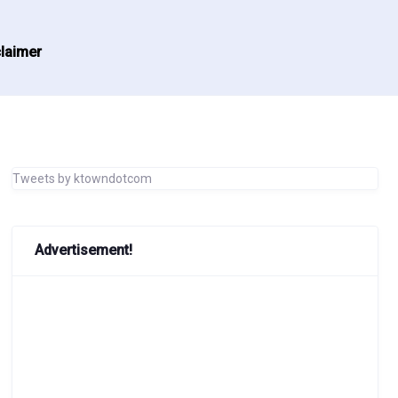
laimer
Tweets by ktowndotcom
Advertisement!