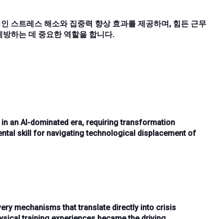
인 스트레스 해소와 집중력 향상 효과를 제공하며, 힘든 근무
예방하는 데 중요한 역할을 합니다.
in an AI-dominated era, requiring transformation
tal skill for navigating technological displacement of
covery mechanisms
that translate directly into crisis
ysical training experiences became the driving