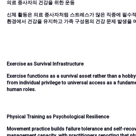
의료 종사자의 건강을 위한 운동
신체 활동은 의료 종사자처럼 스트레스가 많은 직종에 필수적
환경에서 건강을 유지하고 가족 구성원의 건강 문제 발생을 
Exercise as Survival Infrastructure
Exercise functions as
a survival asset rather than a hobby
from
individual privilege to universal access
as a fundamen
human roles.
Physical Training as Psychological Resilience
Movement practice builds
failure tolerance and self-re
management capacity, with practitioners reporting that
ph