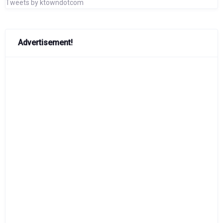
Tweets by ktowndotcom
Advertisement!