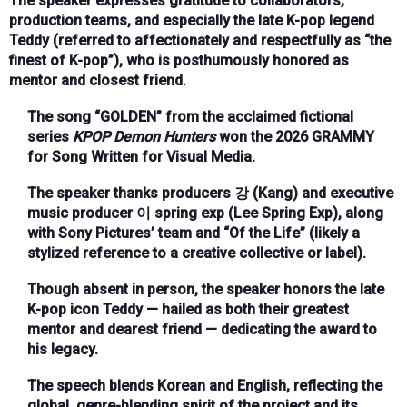
The speaker expresses gratitude to collaborators,
production teams, and especially the late K-pop legend
Teddy (referred to affectionately and respectfully as “the
finest of K-pop”), who is posthumously honored as
mentor and closest friend.
The song “GOLDEN” from the acclaimed fictional
series
KPOP Demon Hunters
won the 2026 GRAMMY
for Song Written for Visual Media.
The speaker thanks producers 강 (Kang) and executive
music producer 이 spring exp (Lee Spring Exp), along
with Sony Pictures’ team and “Of the Life” (likely a
stylized reference to a creative collective or label).
Though absent in person, the speaker honors the late
K-pop icon Teddy — hailed as both their greatest
mentor and dearest friend — dedicating the award to
his legacy.
The speech blends Korean and English, reflecting the
global, genre-blending spirit of the project and its