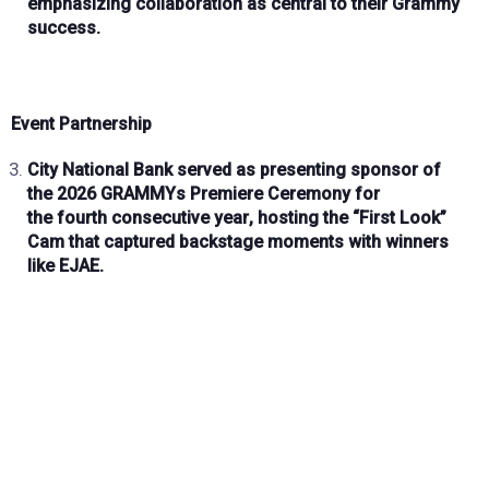
emphasizing
collaboration
as central to their Grammy
success.
Event Partnership
City National Bank
served as presenting sponsor of
the
2026 GRAMMYs Premiere Ceremony
for
the
fourth consecutive year
, hosting the “First Look”
Cam that captured
backstage moments
with winners
like EJAE.