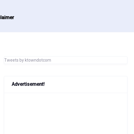
laimer
Tweets by ktowndotcom
Advertisement!