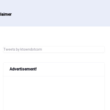
laimer
Tweets by ktowndotcom
Advertisement!