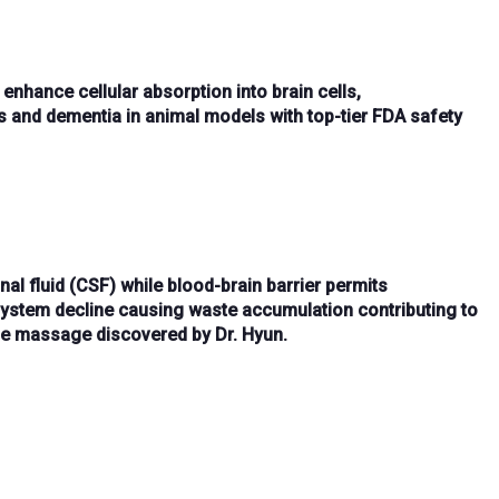
o enhance
cellular absorption
into brain cells,
s and dementia in animal models with
top-tier FDA safety
nal fluid (CSF)
while
blood-brain barrier
permits
 system decline causing
waste accumulation
contributing to
age massage
discovered by
Dr. Hyun
.