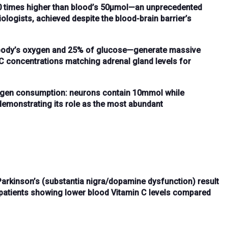
 times higher
than blood’s
50μmol
—an
unprecedented
ologists, achieved despite the blood-brain barrier’s
body’s oxygen
and
25% of glucose
—generate massive
C
concentrations matching adrenal gland levels for
xygen consumption
: neurons contain
10mmol
while
 demonstrating its role as the
most abundant
Parkinson’s
(substantia nigra/dopamine dysfunction) result
h patients showing
lower blood Vitamin C levels
compared