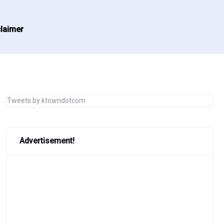
laimer
Tweets by ktowndotcom
Advertisement!