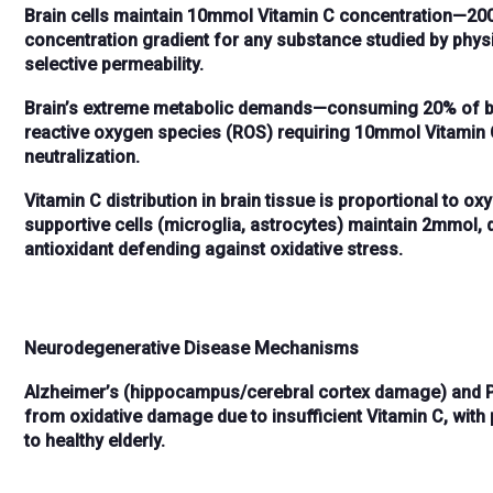
Brain cells maintain
10mmol Vitamin C concentration
—
200
concentration gradient
for any substance studied by physi
selective permeability.
Brain’s extreme metabolic demands—consuming
20% of 
reactive oxygen species (ROS) requiring
10mmol Vitamin 
neutralization.
Vitamin C distribution in brain tissue is
proportional to o
supportive cells (microglia, astrocytes) maintain
2mmol
,
antioxidant
defending against oxidative stress.
Neurodegenerative Disease Mechanisms
Alzheimer’s
(hippocampus/cerebral cortex damage) and
from
oxidative damage
due to insufficient Vitamin C, wit
to healthy elderly.