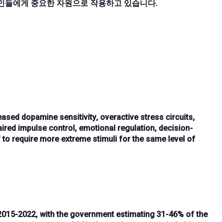
개인들에게 중요한 자원으로 작용하고 있습니다.
ased dopamine sensitivity
,
overactive stress circuits
,
ired impulse control
,
emotional regulation
,
decision-
f to require
more extreme stimuli
for the same level of
2015-2022
, with the government estimating
31-46% of the