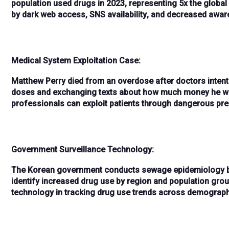
population
used drugs in
2023
, representing
5x the globa
by
dark web access
,
SNS availability
, and
decreased awar
Medical System Exploitation Case:
Matthew Perry
died from an overdose after doctors
inten
doses
and exchanging texts about how much money he wo
professionals can exploit patients through
dangerous pres
Government Surveillance Technology:
The
Korean government
conducts
sewage epidemiology
b
identify
increased drug use by region and population gro
technology
in tracking drug use trends across demograph