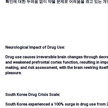
확인에 대한 두려움 없이 약물 문제로 어려움을 겪고 있는 
Neurological Impact of Drug Use:
Drug use causes
irreversible brain changes
through
decre
and
weakened prefrontal cortex function
, resulting in
impa
making
, and
risk assessment
, with the brain rewiring itsel
pleasure.
South Korea Drug Crisis Scale:
South Korea experienced a
100% surge
in drug use from