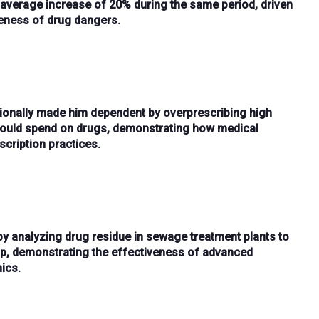
l average increase of 20%
during the same period, driven
eness
of drug dangers.
tionally made him dependent
by
overprescribing high
uld spend on drugs, demonstrating how medical
cription practices
.
y analyzing drug residue in
sewage treatment plants
to
up
, demonstrating the effectiveness of
advanced
ics.