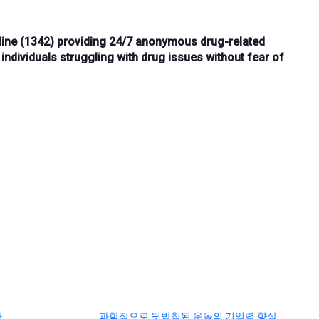
ine (1342)
providing
24/7 anonymous
drug-related
 individuals struggling with drug issues without fear of
다
과학적으로 뒷받침된 운동의 기억력 향상