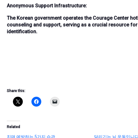
Anonymous Support Infrastructure:
The
Korean government
operates the
Courage Center hotl
counseling and support, serving as a
crucial resource
for
identification.
Share this:
Related
치매 예방하는 5가지 습관
달리기는 뇌 운동입니