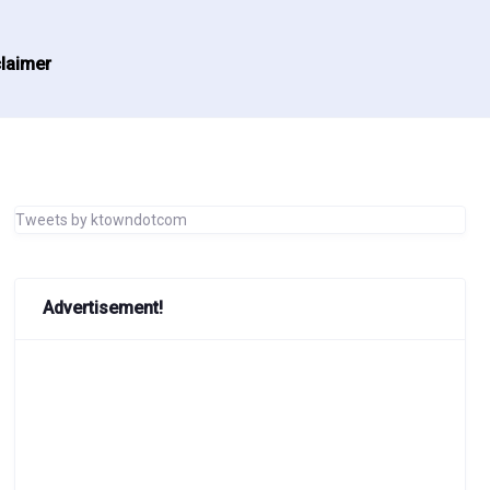
laimer
Tweets by ktowndotcom
Advertisement!