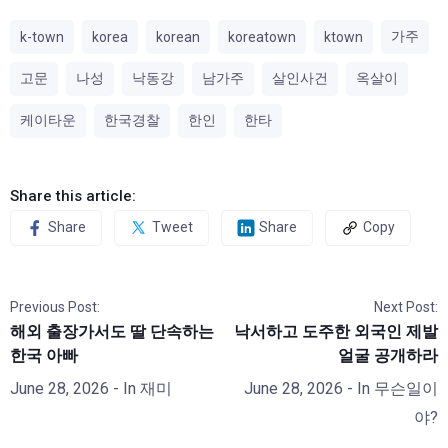
가주
k-town
korea
korean
koreatown
ktown
고문
나성
낙동강
남가주
살인사건
옥살이
케이타운
한국경찰
한인
한타
Share this article:
Share
Tweet
Share
Copy
Previous Post:
Next Post:
해외 출장가서도 딸 단속하는
낙서하고 도주한 외국인 제발
한국 아빠
얼굴 공개하라
June 28, 2026
- In
재미
June 28, 2026
- In
무슨일이
야?