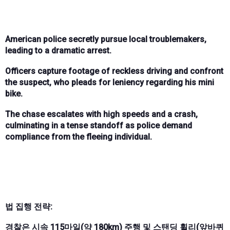
American police secretly pursue local troublemakers,
leading to a dramatic arrest.
Officers capture footage of reckless driving and confront
the suspect, who pleads for leniency regarding his mini
bike.
The chase escalates with high speeds and a crash,
culminating in a tense standoff as police demand
compliance from the fleeing individual.
법 집행 전략:
경찰은 시속 115마일(약 180km) 주행 및 스탠딩 휠리(앞바퀴