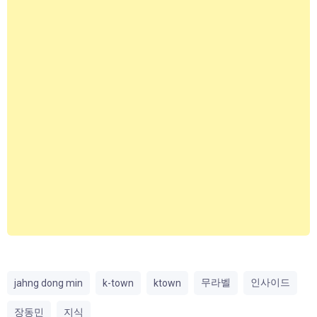
무라벨
인사이드
jahng dong min
k-town
ktown
장동민
지식