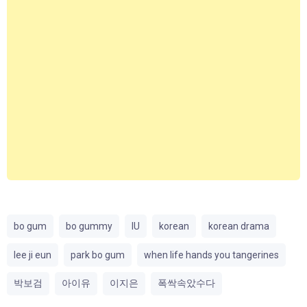
bo gum
bo gummy
IU
korean
korean drama
lee ji eun
park bo gum
when life hands you tangerines
박보검
아이유
이지은
폭싹속았수다