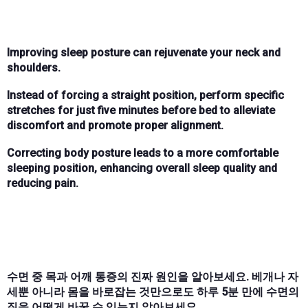
Improving sleep posture can rejuvenate your neck and
shoulders.
Instead of forcing a straight position, perform specific
stretches for just five minutes before bed to alleviate
discomfort and promote proper alignment.
Correcting body posture leads to a more comfortable
sleeping position, enhancing overall sleep quality and
reducing pain.
수면 중 목과 어깨 통증의 진짜 원인을 알아보세요. 베개나 자
세뿐 아니라 몸을 바로잡는 것만으로도 하루 5분 만에 수면의
질을 어떻게 바꿀 수 있는지 알아보세요.