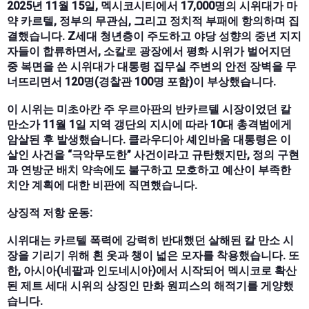
2025년 11월 15일, 멕시코시티에서 17,000명의 시위대가 마
약 카르텔, 정부의 무관심, 그리고 정치적 부패에 항의하며 집
결했습니다. Z세대 청년층이 주도하고 야당 성향의 중년 지지
자들이 합류하면서, 소칼로 광장에서 평화 시위가 벌어지던
중 복면을 쓴 시위대가 대통령 집무실 주변의 안전 장벽을 무
너뜨리면서 120명(경찰관 100명 포함)이 부상했습니다.
이 시위는 미초아칸 주 우르아판의 반카르텔 시장이었던 칼
만소가 11월 1일 지역 갱단의 지시에 따라 10대 총격범에게
암살된 후 발생했습니다. 클라우디아 셰인바움 대통령은 이
살인 사건을 “극악무도한” 사건이라고 규탄했지만, 정의 구현
과 연방군 배치 약속에도 불구하고 모호하고 예산이 부족한
치안 계획에 대한 비판에 직면했습니다.
상징적 저항 운동:
시위대는 카르텔 폭력에 강력히 반대했던 살해된 칼 만소 시
장을 기리기 위해 흰 옷과 챙이 넓은 모자를 착용했습니다. 또
한, 아시아(네팔과 인도네시아)에서 시작되어 멕시코로 확산
된 제트 세대 시위의 상징인 만화 원피스의 해적기를 게양했
습니다.