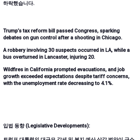
하락했습니다.
Trump’s tax reform bill passed Congress, sparking
debates on gun control after a shooting in Chicago.
A robbery involving 30 suspects occurred in LA, while a
bus overturned in Lancaster, injuring 20.
Wildfires in California prompted evacuations, and job
growth exceeded expectations despite tariff concerns,
with the unemployment rate decreasing to 4.1%.
입법 동향 (Legislative Developments):
트럼프 대통령의 대규모 감세 및 복지 예산 삭감 법안이 근소