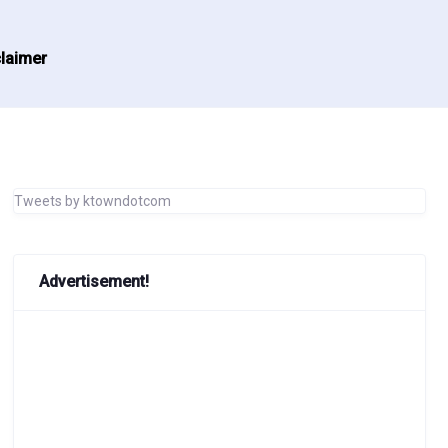
laimer
Tweets by ktowndotcom
Advertisement!