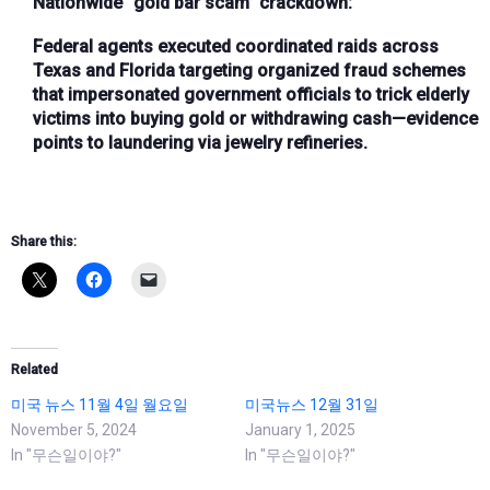
Nationwide “gold bar scam” crackdown
:
Federal agents executed coordinated raids across
Texas and Florida targeting organized fraud schemes
that impersonated government officials to trick elderly
victims into buying gold or withdrawing cash—evidence
points to laundering via jewelry refineries.
Share this:
Related
미국 뉴스 11월 4일 월요일
미국뉴스 12월 31일
November 5, 2024
January 1, 2025
In "무슨일이야?"
In "무슨일이야?"