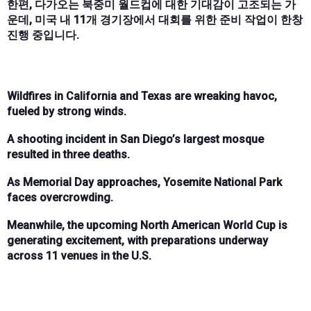
한편, 다가오는 북중미 월드컵에 대한 기대감이 고조되는 가
운데, 미국 내 11개 경기장에서 대회를 위한 준비 작업이 한창
진행 중입니다.
Wildfires in California and Texas are wreaking havoc,
fueled by strong winds.
A shooting incident in San Diego’s largest mosque
resulted in three deaths.
As Memorial Day approaches, Yosemite National Park
faces overcrowding.
Meanwhile, the upcoming North American World Cup is
generating excitement, with preparations underway
across 11 venues in the U.S.