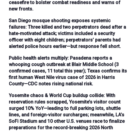
ceasefire to bolster combat readiness and warns of
new fronts.
San Diego mosque shooting exposes systemic
failures
: Three killed and two perpetrators dead after a
hate-motivated attack; victims included a security
officer with eight children; perpetrators’ parents had
alerted police hours earlier—but response fell short.
Public health alerts multiply
: Pasadena reports a
whooping cough outbreak at Blair Middle School (3
confirmed cases, 11 total this year); Texas confirms its
first human West Nile virus case of 2026 in Harris
County—CDC notes rising national risk.
Yosemite chaos & World Cup buildup collide
: With
reservation rules scrapped, Yosemite’s visitor count
surged 10% YoY—leading to full parking lots, shuttle
lines, and foreign-visitor surcharges; meanwhile, LA’s
SoFi Stadium and 10 other U.S. venues race to finalize
preparations for the record-breaking 2026 North