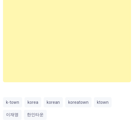
k-town
korea
korean
koreatown
ktown
이재명
한인타운