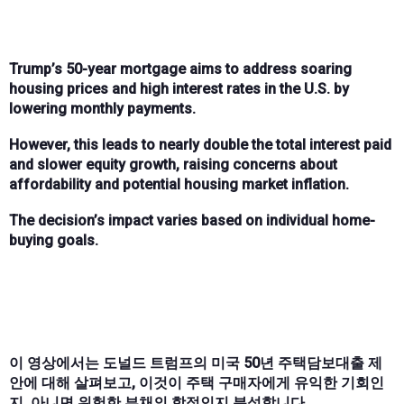
Trump’s 50-year mortgage aims to address soaring
housing prices and high interest rates in the U.S. by
lowering monthly payments.
However, this leads to nearly double the total interest paid
and slower equity growth, raising concerns about
affordability and potential housing market inflation.
The decision’s impact varies based on individual home-
buying goals.
이 영상에서는 도널드 트럼프의 미국 50년 주택담보대출 제
안에 대해 살펴보고, 이것이 주택 구매자에게 유익한 기회인
지, 아니면 위험한 부채의 함정인지 분석합니다.