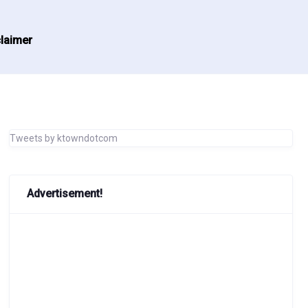
laimer
Tweets by ktowndotcom
Advertisement!