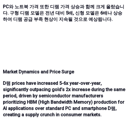
PC와 노트북 가격 또한 디램 가격 상승과 함께 크게 올랐습니
다. 구형 디램 모델은 전년 대비 5배, 신형 모델은 6배나 상승
하여 디램 공급 부족 현상이 지속될 것으로 예상됩니다.
Market Dynamics and Price Surge
D램 prices
have increased
5-6x year-over-year
,
significantly outpacing
gold’s 2x increase
during the same
period, driven by semiconductor manufacturers
prioritizing
HBM (High Bandwidth Memory) production for
AI applications
over standard
PC and smartphone D램
,
creating a
supply crunch
in consumer markets.