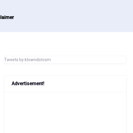
laimer
Tweets by ktowndotcom
Advertisement!