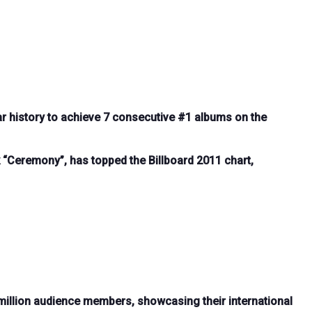
ar history
to achieve
7 consecutive #1 albums
on the
k
“Ceremony”
, has topped the
Billboard 2011 chart
,
million audience members
, showcasing their international