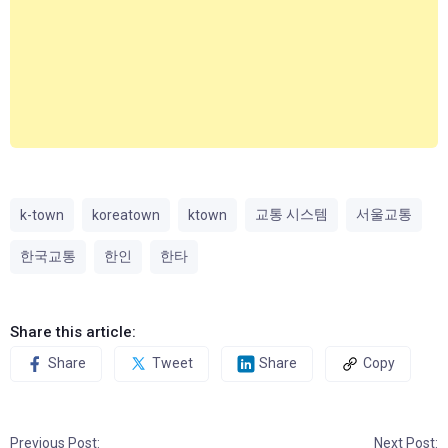
교통 시스템
서울교통
k-town
koreatown
ktown
한국교통
한인
한타
Share this article:
Share
Tweet
Share
Copy
Previous Post:
Next Post: