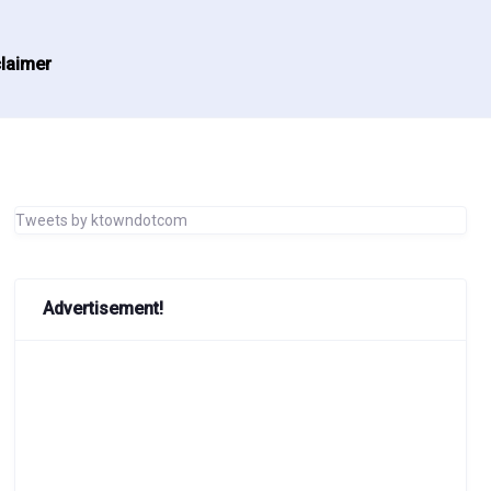
laimer
Tweets by ktowndotcom
Advertisement!