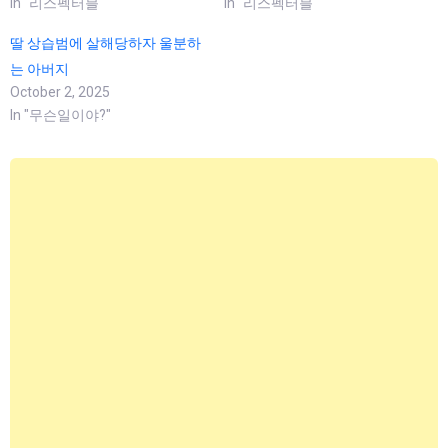
In "리스펙터블"
In "리스펙터블"
딸 상습범에 살해당하자 울분하
는 아버지
October 2, 2025
In "무슨일이야?"