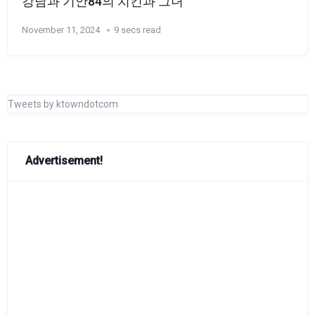
강남과 기안84의 치킨과 그녀
November 11, 2024
9 secs read
Tweets by ktowndotcom
Advertisement!