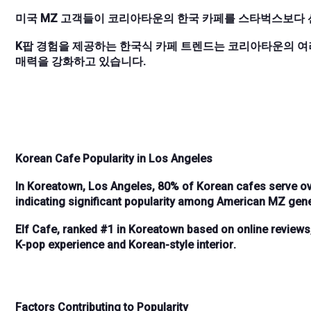
미국 MZ 고객들이 코리아타운의 한국 카페를 스타벅스보다 
K팝 경험을 제공하는 한국식 카페 트렌드는 코리아타운의 여
매력을 강화하고 있습니다.
Korean Cafe Popularity in Los Angeles
In Koreatown, Los Angeles,
80%
of Korean cafes serve
ov
indicating significant popularity among American
MZ gene
Elf Cafe
, ranked
#1
in Koreatown based on online reviews,
K-pop experience
and
Korean-style interior
.
Factors Contributing to Popularity