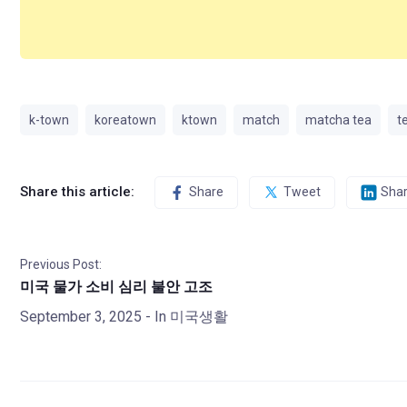
k-town
koreatown
ktown
match
matcha tea
t
Share this article:
Share
Tweet
Sha
Previous Post:
미국 물가 소비 심리 불안 고조
September 3, 2025
- In
미국생활