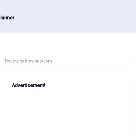
laimer
Tweets by ktowndotcom
Advertisement!