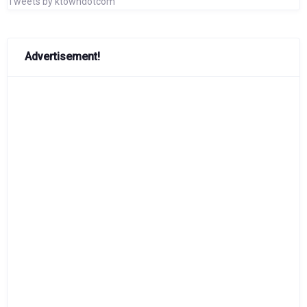
Tweets by ktowndotcom
Advertisement!