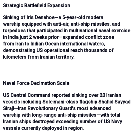
Strategic Battlefield Expansion
Sinking of
Iris Denahoe
—a
5-year-old modern
warship
equipped with
anti-air, anti-ship missiles, and
torpedoes
that participated in
multinational naval exercise
in India just 2 weeks prior
—expanded conflict zone
from
Iran to Indian Ocean international waters
,
demonstrating
US operational reach thousands of
kilometers
from Iranian territory.
Naval Force Decimation Scale
US Central Command
reported sinking
over 20 Iranian
vessels
including
Soleimani-class flagship Shahid Sayyad
Siraji
—
Iran Revolutionary Guard’s most advanced
warship
with
long-range anti-ship missiles
—with total
Iranian ships destroyed
exceeding number of US Navy
vessels
currently deployed in region.