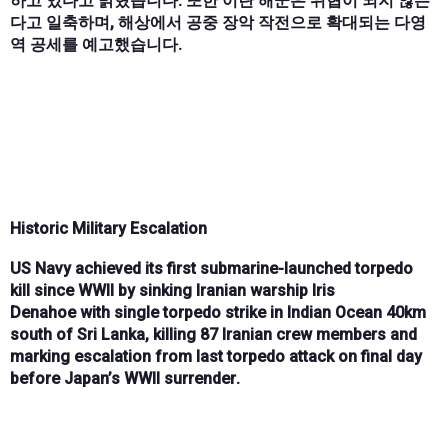
하고 있다고 밝혔습니다. 또한 이란 해군은 위협이 되지 않는
다고 일축하며, 해상에서 공중 장악 작전으로 확대되는 다영
역 공세를 예고했습니다.
Historic Military Escalation
US Navy
achieved its
first submarine-launched torpedo
kill
since
WWII
by sinking Iranian warship
Iris
Denahoe
with
single torpedo strike
in
Indian Ocean 40km
south of Sri Lanka
, killing
87 Iranian crew members
and
marking escalation from last torpedo attack on
final day
before Japan’s WWII surrender
.