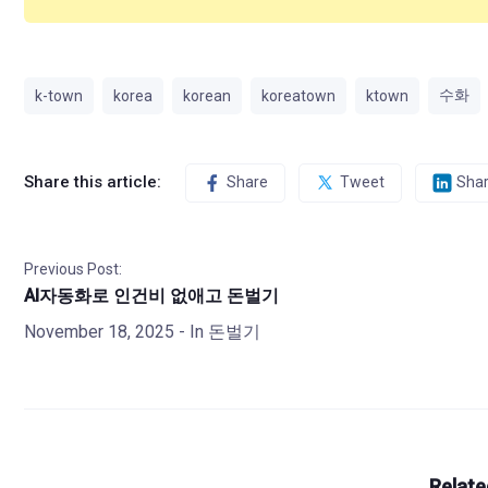
수화
k-town
korea
korean
koreatown
ktown
Share this article:
Share
Tweet
Sha
Previous Post:
AI자동화로 인건비 없애고 돈벌기
November 18, 2025
- In
돈벌기
Relate