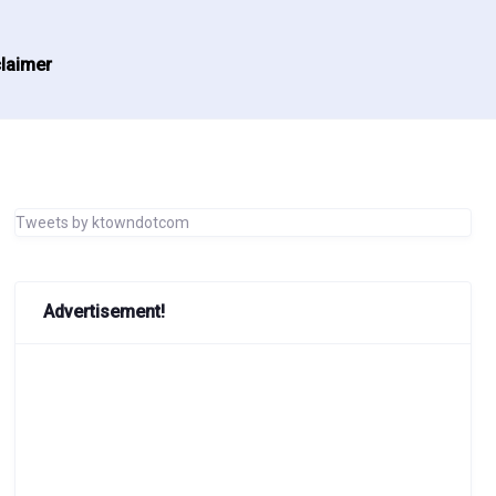
laimer
Tweets by ktowndotcom
Advertisement!