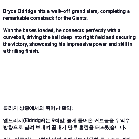
Bryce Eldridge hits a walk-off grand slam, completing a
remarkable comeback for the Giants.
With the bases loaded, he connects perfectly with a
curveball, driving the ball deep into right field and securing
the victory, showcasing his impressive power and skill in
a thrilling finish.
클러치 상황에서의 뛰어난 활약:
엘드리지(Eldridge)는 9회말, 높게 들어온 커브볼을 우익수
방향으로 날려 보내며 끝내기 만루 홈런을 터뜨렸습니다.