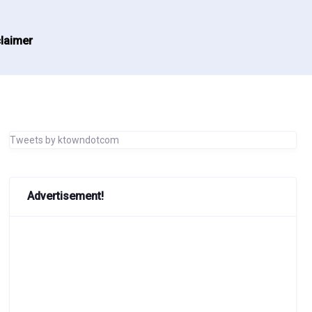
laimer
Tweets by ktowndotcom
Advertisement!