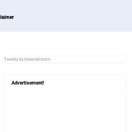
laimer
Tweets by ktowndotcom
Advertisement!