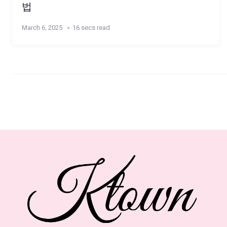
법
March 6, 2025
16 secs read