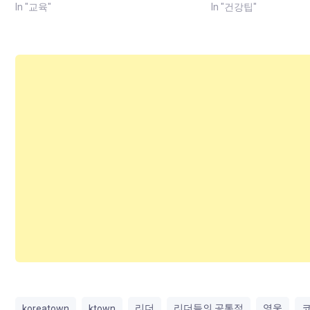
In "교육"
In "건강팁"
리더
리더들의 공통점
영웅
koreatown
ktown