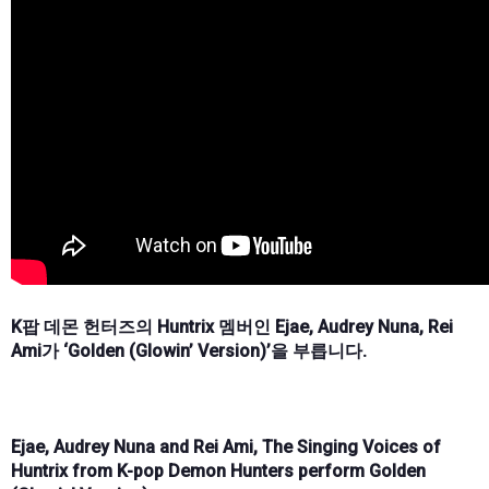
K팝 데몬 헌터즈의 Huntrix 멤버인 Ejae, Audrey Nuna, Rei
Ami가 ‘Golden (Glowin’ Version)’을 부릅니다.
Ejae, Audrey Nuna and Rei Ami, The Singing Voices of
Huntrix from K-pop Demon Hunters perform Golden