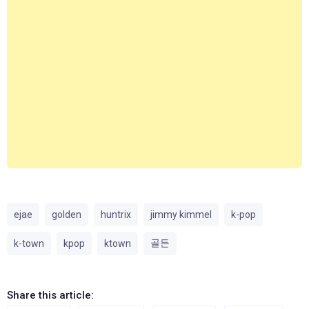
ejae
golden
huntrix
jimmy kimmel
k-pop
골든
k-town
kpop
ktown
Share this article: