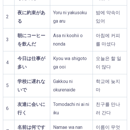
夜に約束があ
Yoru ni yakusoku
밤에 약속이
2
る
ga aru
있어
朝にコーヒー
Asa ni koohii o
아침에 커피
3
を飲んだ
nonda
를 마셨다
今日は仕事が
Kyou wa shigoto
오늘은 할 일
4
多い
ga ooi
이 많다
学校に遅れな
Gakkou ni
학교에 늦지
5
いで
okurenaide
마
友達に会いに
Tomodachi ni ai ni
친구를 만나
6
行く
iku
러 간다
名前は何です
Namae wa nan
이름이 무엇