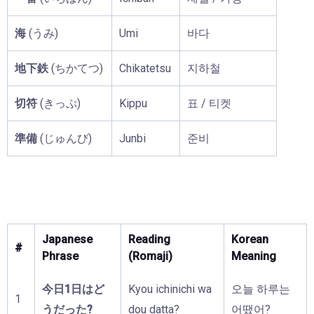
海
(うみ)
Umi
바다
地下鉄
(ちかてつ)
Chikatetsu
지하철
切符
(きっぷ)
Kippu
표 / 티켓
準備
(じゅんび)
Junbi
준비
Japanese
Reading
Korean
#
Phrase
(Romaji)
Meaning
今日1日はど
Kyou ichinichi wa
오늘 하루는
1
うだった?
dou datta?
어땠어?