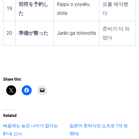
切符を予約し
Kippu o yoyaku
표를 예약했
19
た
shita
다
준비가 다 되
20
準備が整った
Junbi ga totonotta
었다
Share this:
Related
배움에는 늦은 나이가 없다는
일본어 못하지만 쇼츠로 1억 번
81세 신사
30대