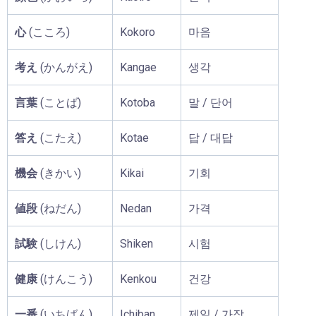
心
(こころ)
Kokoro
마음
考え
(かんがえ)
Kangae
생각
言葉
(ことば)
Kotoba
말 / 단어
答え
(こたえ)
Kotae
답 / 대답
機会
(きかい)
Kikai
기회
値段
(ねだん)
Nedan
가격
試験
(しけん)
Shiken
시험
健康
(けんこう)
Kenkou
건강
一番
(いちばん)
Ichiban
제일 / 가장