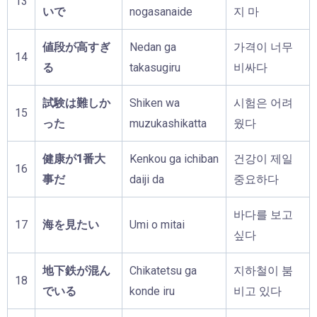
13
いで
nogasanaide
지 마
値段が高すぎ
Nedan ga
가격이 너무
14
る
takasugiru
비싸다
試験は難しか
Shiken wa
시험은 어려
15
った
muzukashikatta
웠다
健康が1番大
Kenkou ga ichiban
건강이 제일
16
事だ
daiji da
중요하다
바다를 보고
17
海を見たい
Umi o mitai
싶다
地下鉄が混ん
Chikatetsu ga
지하철이 붐
18
でいる
konde iru
비고 있다