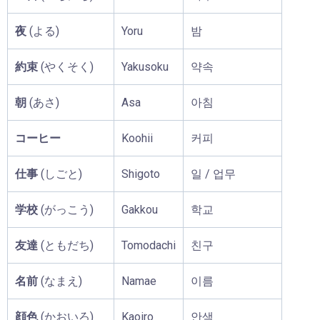
夜
(よる)
Yoru
밤
約束
(やくそく)
Yakusoku
약속
朝
(あさ)
Asa
아침
コーヒー
Koohii
커피
仕事
(しごと)
Shigoto
일 / 업무
学校
(がっこう)
Gakkou
학교
友達
(ともだち)
Tomodachi
친구
名前
(なまえ)
Namae
이름
顔色
(かおいろ)
Kaoiro
안색