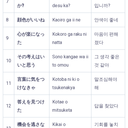
7
か?
desu ka?
입니까?
8
顔色がいいね
Kaoiro ga ii ne
안색이 좋네
心が楽になっ
Kokoro ga raku ni
마음이 편해
9
た
natta
졌다
その考えはい
Sono kangae wa ii
그 생각 좋은
10
いと思う
to omou
것 같아
言葉に気をつ
Kotoba ni ki o
말조심해야
11
けなきゃ
tsukenakya
해
答えを見つけ
Kotae o
12
답을 찾았다
た
mitsuketa
機会を逃さな
Kikai o
기회를 놓치