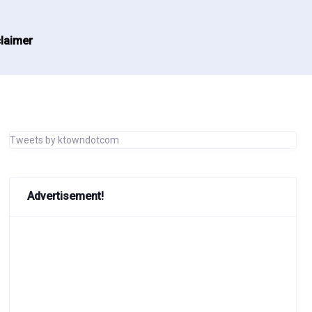
laimer
Tweets by ktowndotcom
Advertisement!