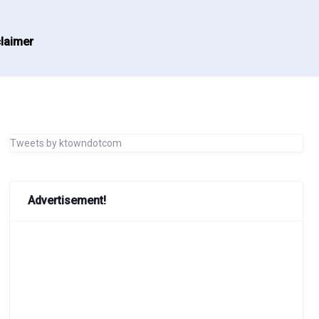
laimer
Tweets by ktowndotcom
Advertisement!