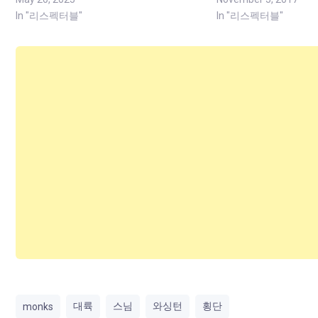
In "리스펙터블"
In "리스펙터블"
대륙
스님
와싱턴
횡단
monks