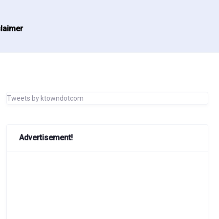
laimer
Tweets by ktowndotcom
Advertisement!