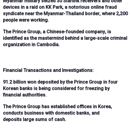
Myanmar military seized
30 Starlink receivers
and other
devices in a raid on
KK Park
, a notorious online fraud
syndicate near the
Myanmar-Thailand border
, where
2,200
people
were working.
The
Prince Group
, a
Chinese-founded company
, is
identified as the
mastermind
behind a large-scale criminal
organization in
Cambodia
.
Financial Transactions and Investigations:
91.2 billion won
deposited by the Prince Group in
four
Korean banks
is being considered for
freezing
by
financial authorities.
The Prince Group has established
offices in Korea
,
conducts
business with domestic banks
, and
deposits
large sums of cash
.