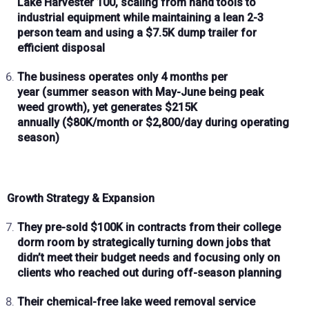
Lake Harvester 100
, scaling from hand tools to
industrial equipment while maintaining a lean
2-3
person team
and using a
$7.5K dump trailer
for
efficient disposal
The business operates only
4 months per
year
(summer season with
May-June
being peak
weed growth), yet generates
$215K
annually
(
$80K/month
or
$2,800/day
during operating
season)
Growth Strategy & Expansion
They pre-sold
$100K in contracts
from their
college
dorm room
by strategically turning down jobs that
didn’t meet their budget needs and focusing only on
clients who reached out during
off-season
planning
Their
chemical-free
lake weed removal service