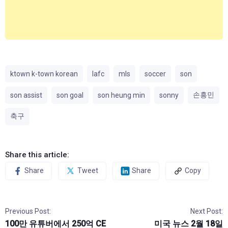
ktown k-town korean
lafc
mls
soccer
son
손흥민
son assist
son goal
son heung min
sonny
축구
Share this article:
Share
Tweet
Share
Copy
Previous Post:
Next Post:
100만 유튜버에서 250억 CE
미국 뉴스 2월 18일