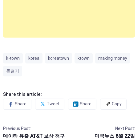
k-town
korea
koreatown
ktown
making money
돈벌기
Share this article:
Share
Tweet
Share
Copy
Previous Post:
Next Post:
데이타 유출 AT&T 보상 청구
미국뉴스 8월 22일