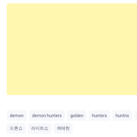
demon
demon hunters
golden
hunters
huntrix
드론쇼
라이트쇼
케테헌