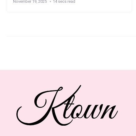
November 19, 2025
14 secs read