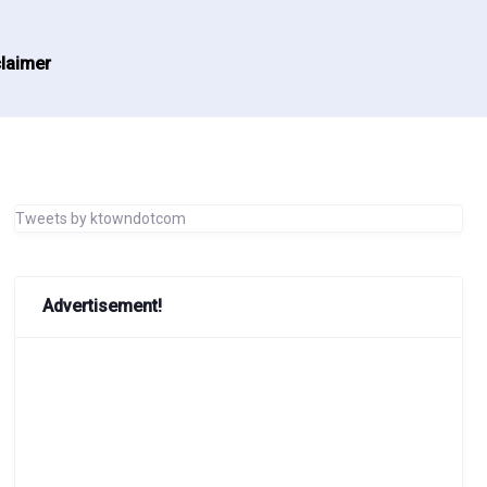
laimer
Tweets by ktowndotcom
Advertisement!