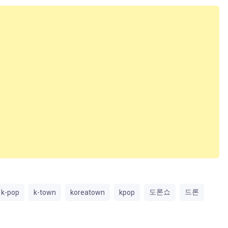
도론쇼
드론
k-pop
k-town
koreatown
kpop