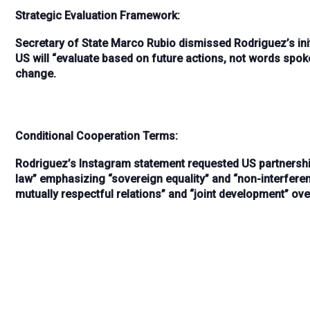
Strategic Evaluation Framework:
Secretary of State
Marco Rubio
dismissed Rodriguez’s initi
US will
“evaluate based on future actions, not words spoke
change.
Conditional Cooperation Terms:
Rodriguez’s Instagram statement requested US partnersh
law”
emphasizing
“sovereign equality” and “non-interferen
mutually respectful relations”
and
“joint development”
ove