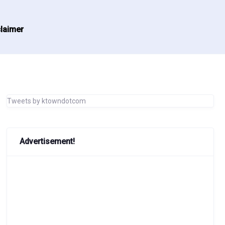
laimer
Tweets by ktowndotcom
Advertisement!