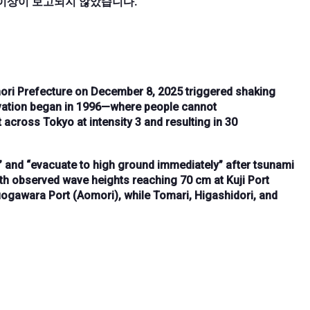
 이상이 보고되지 않았습니다.
ri Prefecture
on
December 8, 2025
triggered
shaking
vation began in 1996
—where people
cannot
lt across
Tokyo
at
intensity 3
and resulting in
30
” and “
evacuate to high ground immediately
” after tsunami
ith observed wave heights reaching
70 cm at Kuji Port
uogawara Port (Aomori)
, while
Tomari, Higashidori, and