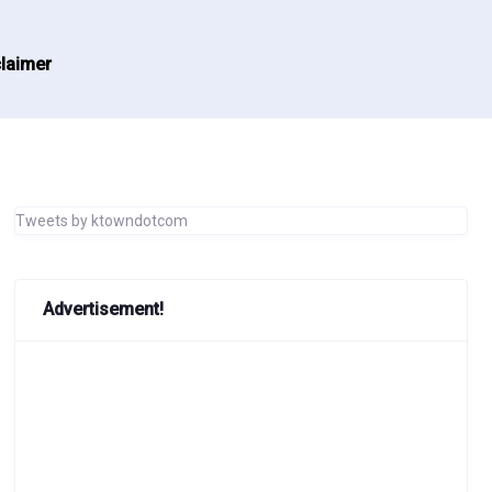
laimer
Tweets by ktowndotcom
Advertisement!