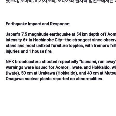
했으며, 토마리, 히가시도리, 오나가와 원자력 발전소에서는
Earthquake Impact and Response:
Japan’s
7.5 magnitude earthquake
at
54 km depth
off
Aomo
intensity 6+
in
Hachinohe City
—the
strongest since obser
stand
and
most unfixed furniture topples
, with tremors fe
injuries
and
1 house fire
.
NHK broadcasters
shouted repeatedly
“
tsunami, run away
warnings were issued for
Aomori, Iwate, and Hokkaido
, w
(Iwate)
,
50 cm at Urakawa (Hokkaido)
, and
40 cm at Muts
Onagawa nuclear plants
reported
no abnormalities
.