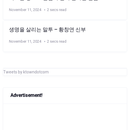
November 11, 2024
2 secs read
생명을 살리는 말투 – 황창연 신부
November 11, 2024
2 secs read
Tweets by ktowndotcom
Advertisement!