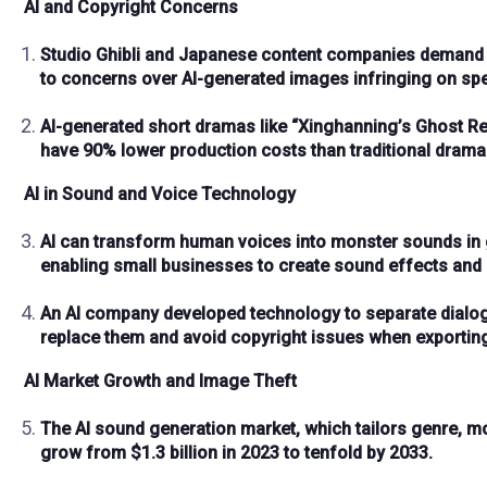
AI and Copyright Concerns
Studio Ghibli and Japanese content companies demand
to concerns over AI-generated images infringing on
spe
AI-generated short dramas
like “Xinghanning’s Ghost Re
have
90% lower production costs
than traditional dram
AI in Sound and Voice Technology
AI can transform
human voices
into
monster sounds
in
enabling small businesses to create
sound effects
and
An AI company developed technology to separate
dialo
replace them and avoid
copyright issues
when exporting
AI Market Growth and Image Theft
The AI sound generation market, which tailors
genre
,
m
grow from
$1.3 billion
in 2023 to
tenfold
by 2033.