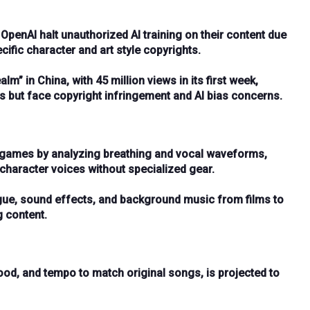
 OpenAI halt
unauthorized AI training
on their content due
cific character and art style copyrights
.
alm” in China, with
45 million views
in its first week,
as but face
copyright infringement
and
AI bias
concerns.
 games by analyzing
breathing
and
vocal waveforms
,
character voices
without specialized gear.
gue
,
sound effects
, and
background music
from films to
 content.
ood
, and
tempo
to match original songs, is projected to