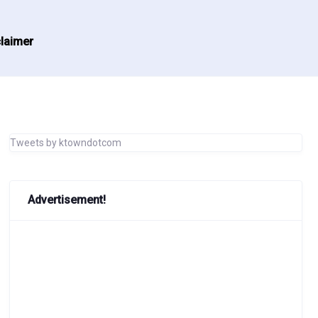
laimer
Tweets by ktowndotcom
Advertisement!