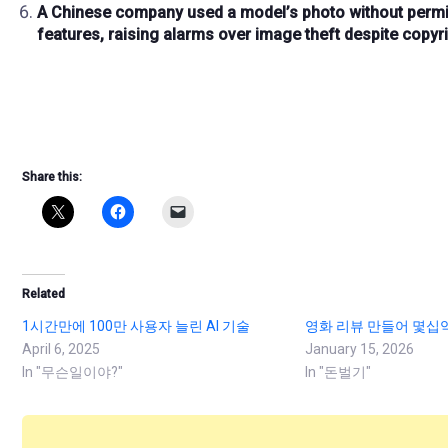
A Chinese company used a model’s photo without permis
features
, raising alarms over
image theft
despite
copyri
Share this:
Related
1시간만에 100만 사용자 늘린 AI 기술
영화 리뷰 만들어 몇십
April 6, 2025
January 15, 2026
In "무슨일이야?"
In "돈벌기"