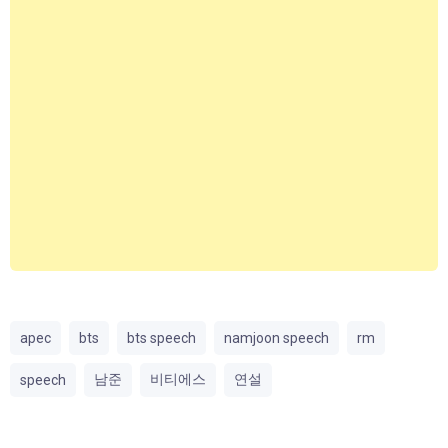
apec
bts
bts speech
namjoon speech
rm
남준
비티에스
연설
speech