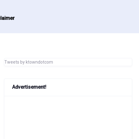
laimer
Tweets by ktowndotcom
Advertisement!