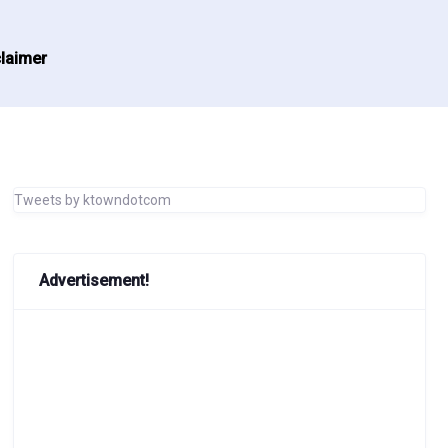
laimer
Tweets by ktowndotcom
Advertisement!